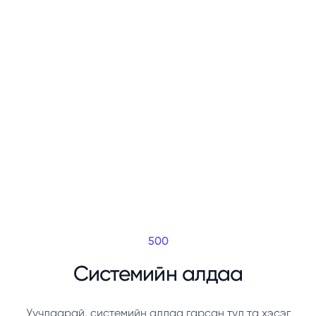
500
Системийн алдаа
Уучлаарай, системийн алдаа гарсан тул та хэсэг