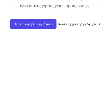
хугацааны дараа дахин оролдоно уу!
Эхлэл хуудас руу буцах
Өмнөх хуудас руу буцах
→