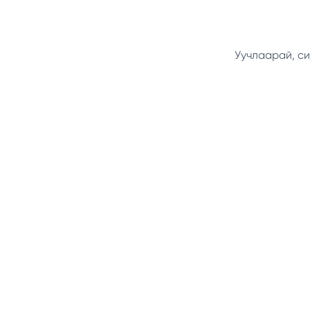
Уучлаарай, си