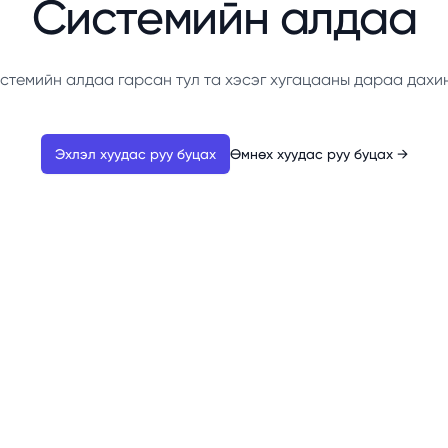
Системийн алдаа
стемийн алдаа гарсан тул та хэсэг хугацааны дараа дахи
Эхлэл хуудас руу буцах
Өмнөх хуудас руу буцах
→