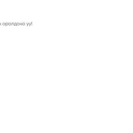
н оролдоно уу!