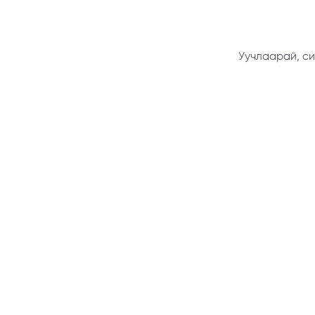
Уучлаарай, си