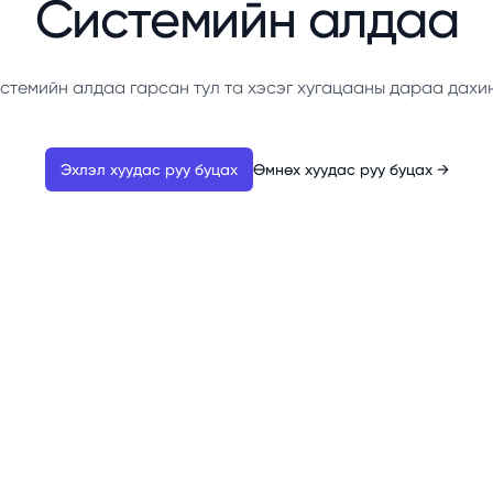
Системийн алдаа
стемийн алдаа гарсан тул та хэсэг хугацааны дараа дахи
Эхлэл хуудас руу буцах
Өмнөх хуудас руу буцах
→