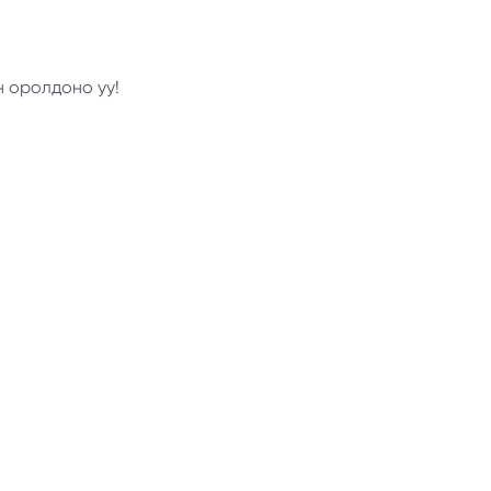
н оролдоно уу!