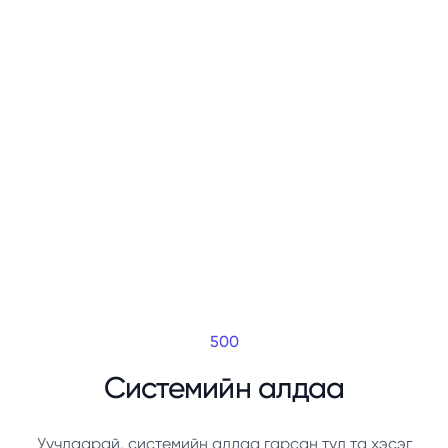
500
Системийн алдаа
Уучлаарай, системийн алдаа гарсан тул та хэсэг