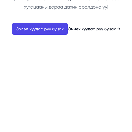
хугацааны дараа дахин оролдоно уу!
Эхлэл хуудас руу буцах
Өмнөх хуудас руу буцах
→