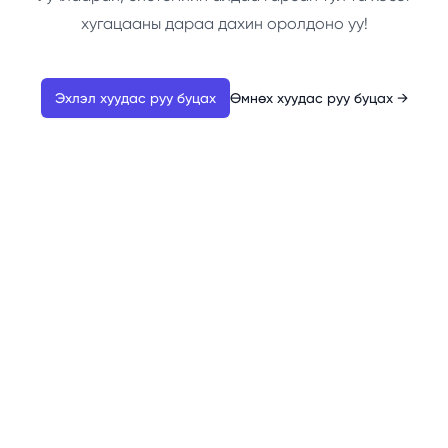
хугацааны дараа дахин оролдоно уу!
Эхлэл хуудас руу буцах
Өмнөх хуудас руу буцах
→