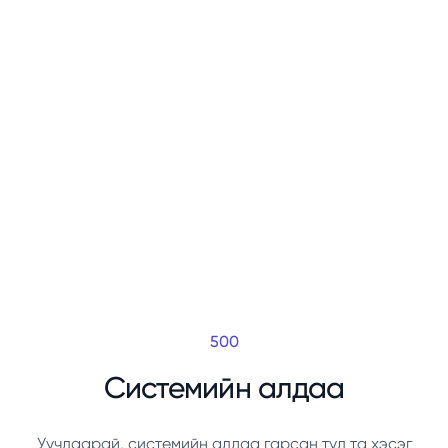
500
Системийн алдаа
Уучлаарай, системийн алдаа гарсан тул та хэсэг