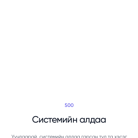
500
Системийн алдаа
Уучлаарай, системийн алдаа гарсан тул та хэсэг