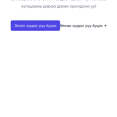
хугацааны дараа дахин оролдоно уу!
Эхлэл хуудас руу буцах
Өмнөх хуудас руу буцах
→