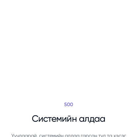
500
Системийн алдаа
Уучлаарай, системийн алдаа гарсан тул та хэсэг