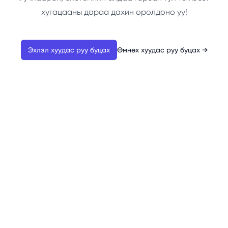
хугацааны дараа дахин оролдоно уу!
Эхлэл хуудас руу буцах
Өмнөх хуудас руу буцах
→