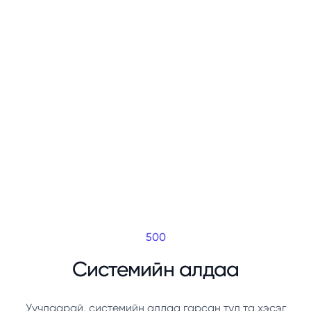
500
Системийн алдаа
Уучлаарай, системийн алдаа гарсан тул та хэсэг