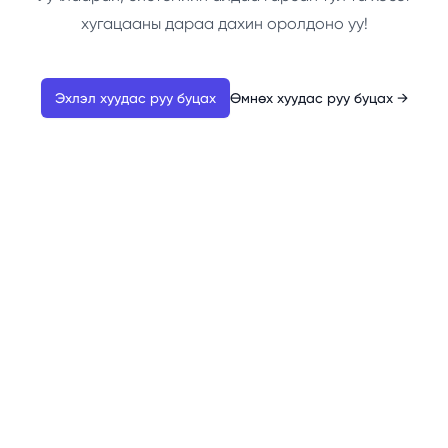
хугацааны дараа дахин оролдоно уу!
Эхлэл хуудас руу буцах
Өмнөх хуудас руу буцах
→