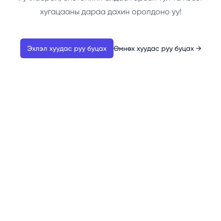
хугацааны дараа дахин оролдоно уу!
Эхлэл хуудас руу буцах
Өмнөх хуудас руу буцах
→