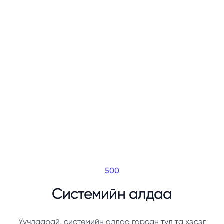
500
Системийн алдаа
Уучлаарай, системийн алдаа гарсан тул та хэсэг