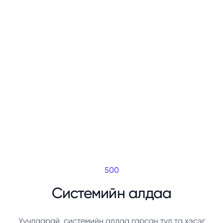
500
Системийн алдаа
Уучлаарай, системийн алдаа гарсан тул та хэсэг