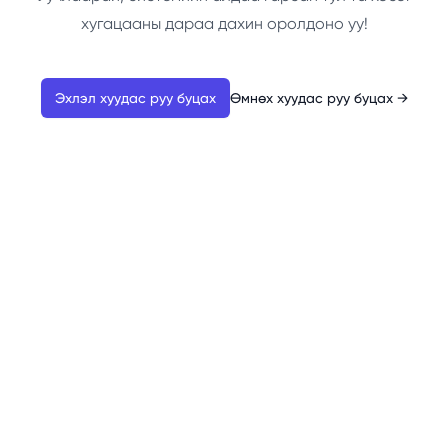
хугацааны дараа дахин оролдоно уу!
Эхлэл хуудас руу буцах
Өмнөх хуудас руу буцах
→