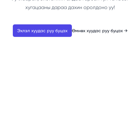
хугацааны дараа дахин оролдоно уу!
Эхлэл хуудас руу буцах
Өмнөх хуудас руу буцах
→