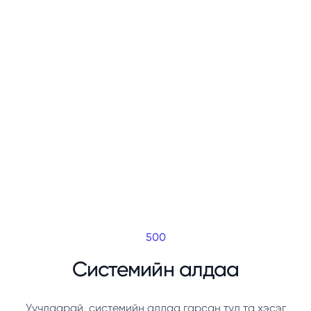
500
Системийн алдаа
Уучлаарай, системийн алдаа гарсан тул та хэсэг