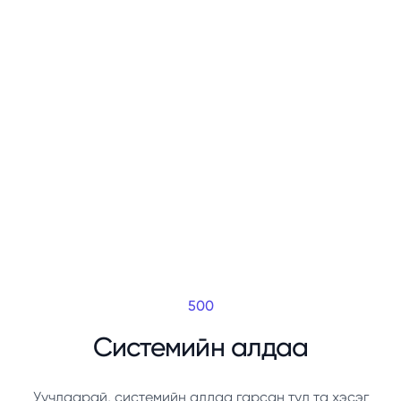
500
Системийн алдаа
Уучлаарай, системийн алдаа гарсан тул та хэсэг