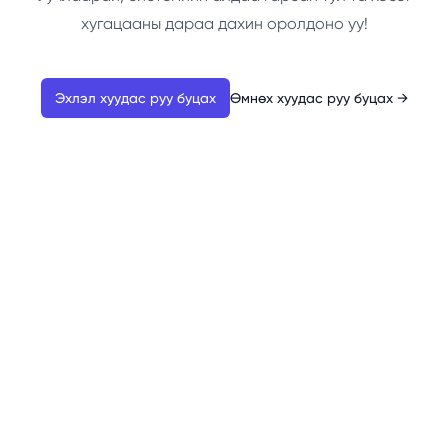
хугацааны дараа дахин оролдоно уу!
Эхлэл хуудас руу буцах
Өмнөх хуудас руу буцах
→