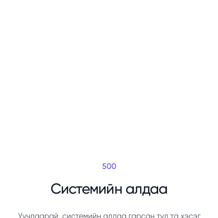
500
Системийн алдаа
Уучлаарай, системийн алдаа гарсан тул та хэсэг