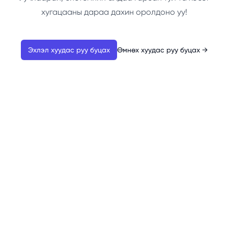
хугацааны дараа дахин оролдоно уу!
Эхлэл хуудас руу буцах
Өмнөх хуудас руу буцах
→