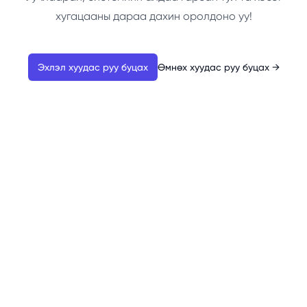
хугацааны дараа дахин оролдоно уу!
Эхлэл хуудас руу буцах
Өмнөх хуудас руу буцах
→