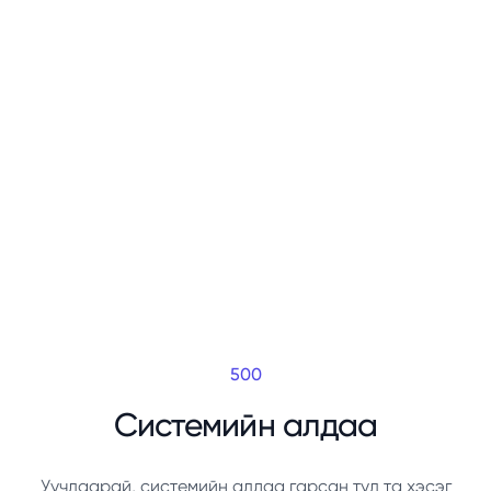
500
Системийн алдаа
Уучлаарай, системийн алдаа гарсан тул та хэсэг