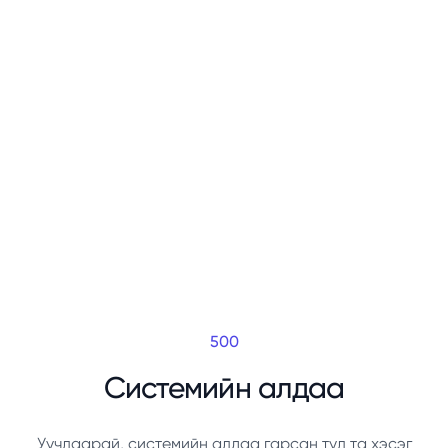
500
Системийн алдаа
Уучлаарай, системийн алдаа гарсан тул та хэсэг