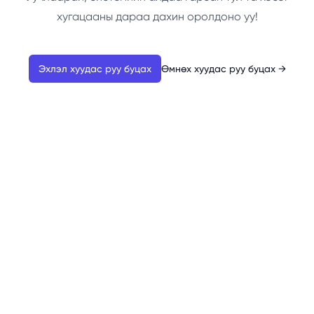
хугацааны дараа дахин оролдоно уу!
Эхлэл хуудас руу буцах
Өмнөх хуудас руу буцах
→