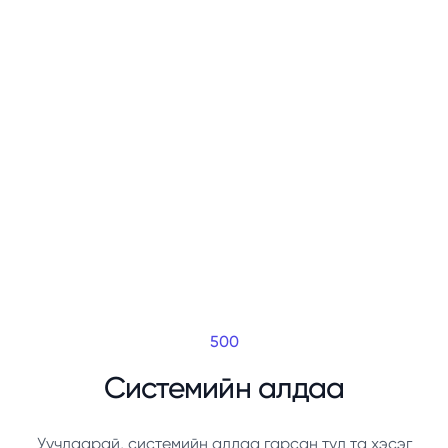
500
Системийн алдаа
Уучлаарай, системийн алдаа гарсан тул та хэсэг