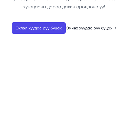
хугацааны дараа дахин оролдоно уу!
Эхлэл хуудас руу буцах
Өмнөх хуудас руу буцах
→