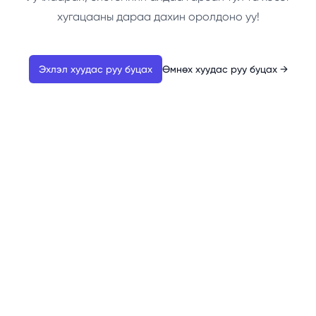
хугацааны дараа дахин оролдоно уу!
Эхлэл хуудас руу буцах
Өмнөх хуудас руу буцах
→