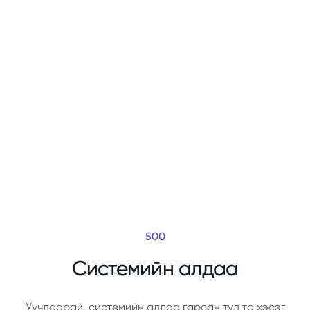
500
Системийн алдаа
Уучлаарай, системийн алдаа гарсан тул та хэсэг