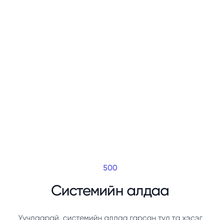
500
Системийн алдаа
Уучлаарай, системийн алдаа гарсан тул та хэсэг