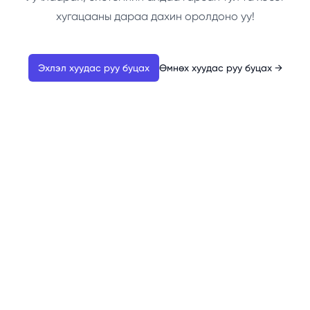
хугацааны дараа дахин оролдоно уу!
Эхлэл хуудас руу буцах
Өмнөх хуудас руу буцах
→