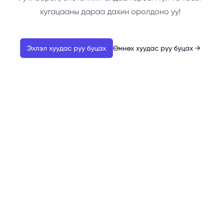
хугацааны дараа дахин оролдоно уу!
Эхлэл хуудас руу буцах
Өмнөх хуудас руу буцах
→