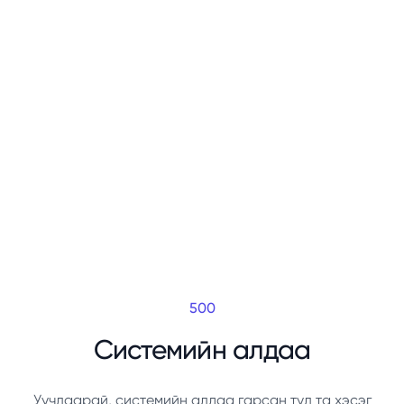
500
Системийн алдаа
Уучлаарай, системийн алдаа гарсан тул та хэсэг