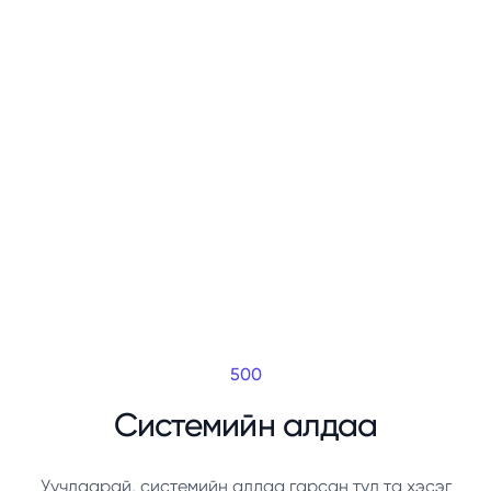
500
Системийн алдаа
Уучлаарай, системийн алдаа гарсан тул та хэсэг