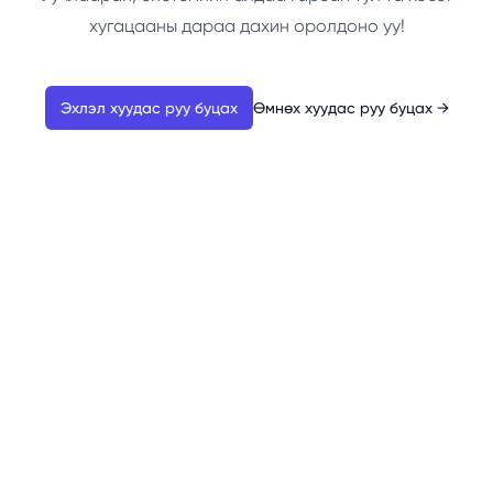
хугацааны дараа дахин оролдоно уу!
Эхлэл хуудас руу буцах
Өмнөх хуудас руу буцах
→