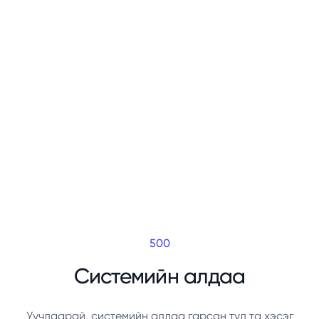
500
Системийн алдаа
Уучлаарай, системийн алдаа гарсан тул та хэсэг