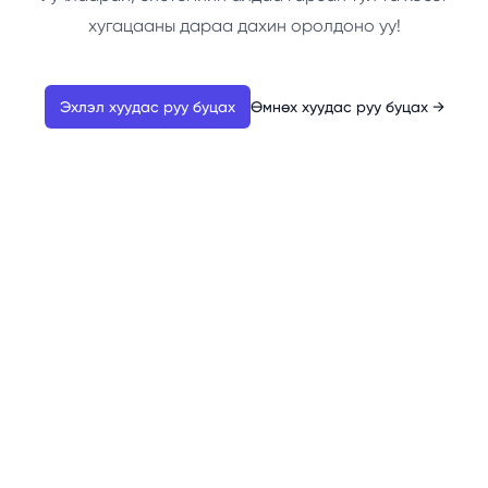
хугацааны дараа дахин оролдоно уу!
Эхлэл хуудас руу буцах
Өмнөх хуудас руу буцах
→