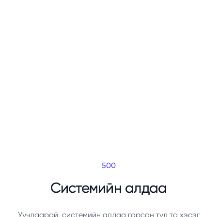
500
Системийн алдаа
Уучлаарай, системийн алдаа гарсан тул та хэсэг