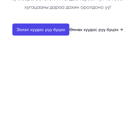
хугацааны дараа дахин оролдоно уу!
Эхлэл хуудас руу буцах
Өмнөх хуудас руу буцах
→