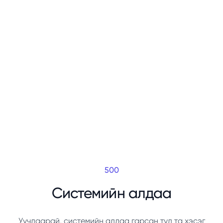
500
Системийн алдаа
Уучлаарай, системийн алдаа гарсан тул та хэсэг