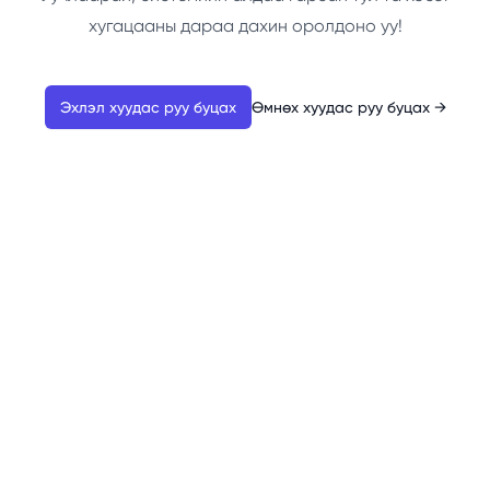
хугацааны дараа дахин оролдоно уу!
Эхлэл хуудас руу буцах
Өмнөх хуудас руу буцах
→