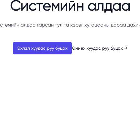
Системийн алдаа
стемийн алдаа гарсан тул та хэсэг хугацааны дараа дахи
Эхлэл хуудас руу буцах
Өмнөх хуудас руу буцах
→