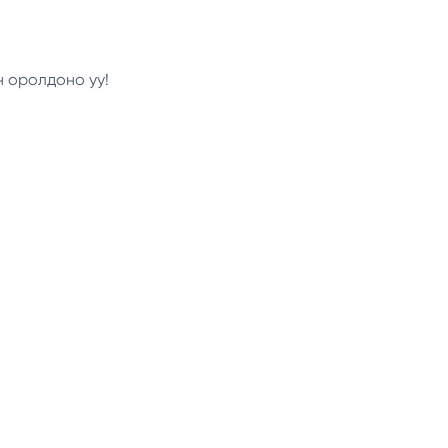
н оролдоно уу!