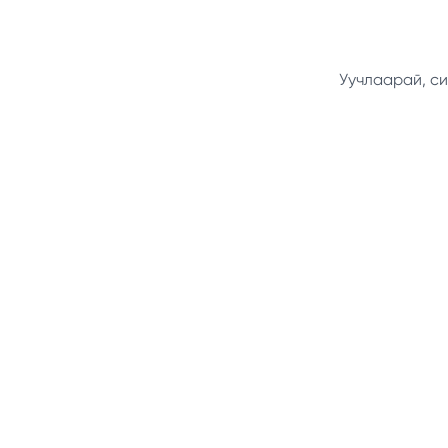
Уучлаарай, си