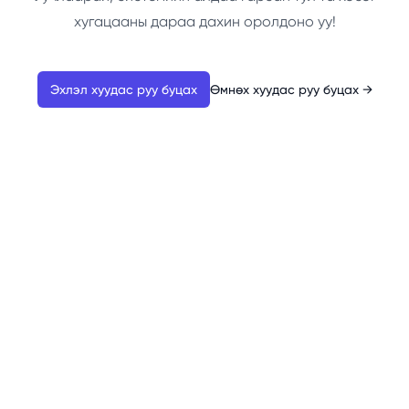
хугацааны дараа дахин оролдоно уу!
Эхлэл хуудас руу буцах
Өмнөх хуудас руу буцах
→