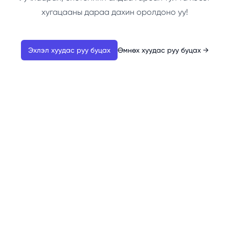
хугацааны дараа дахин оролдоно уу!
Эхлэл хуудас руу буцах
Өмнөх хуудас руу буцах
→