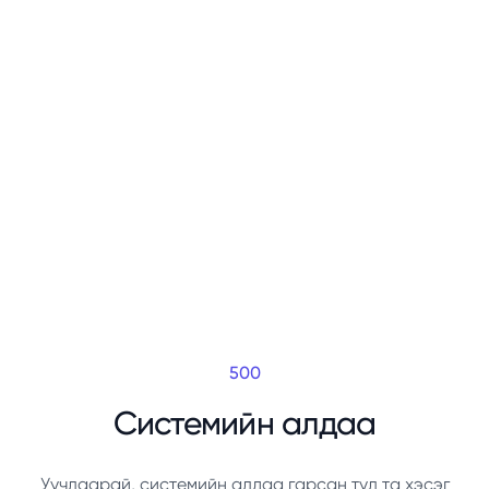
500
Системийн алдаа
Уучлаарай, системийн алдаа гарсан тул та хэсэг