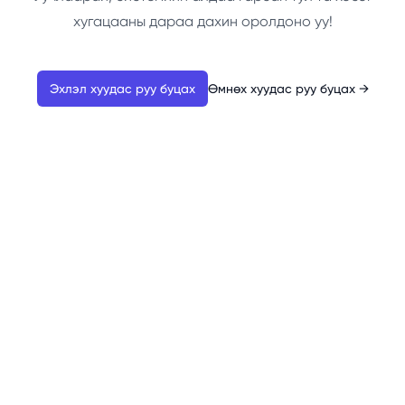
хугацааны дараа дахин оролдоно уу!
Эхлэл хуудас руу буцах
Өмнөх хуудас руу буцах
→