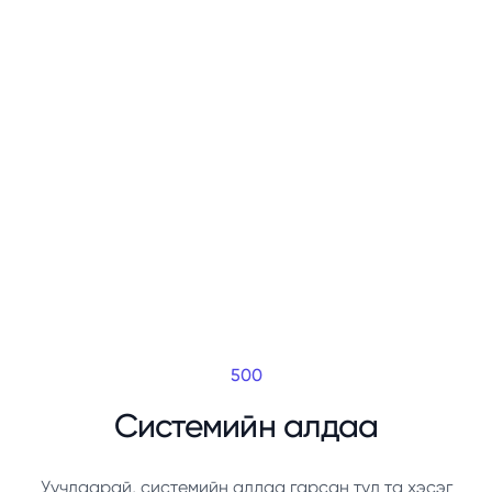
500
Системийн алдаа
Уучлаарай, системийн алдаа гарсан тул та хэсэг