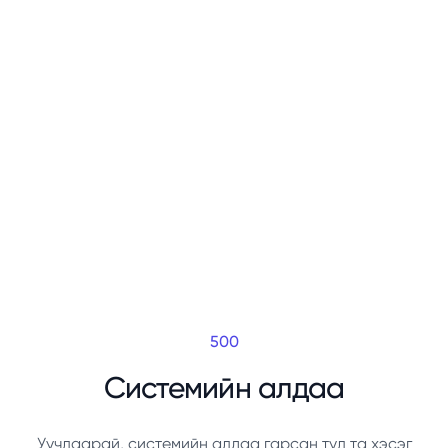
500
Системийн алдаа
Уучлаарай, системийн алдаа гарсан тул та хэсэг