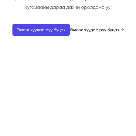
хугацааны дараа дахин оролдоно уу!
Эхлэл хуудас руу буцах
Өмнөх хуудас руу буцах
→