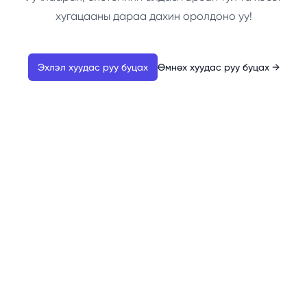
хугацааны дараа дахин оролдоно уу!
Эхлэл хуудас руу буцах
Өмнөх хуудас руу буцах
→