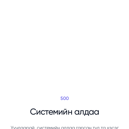
500
Системийн алдаа
Уучлаарай, системийн алдаа гарсан тул та хэсэг