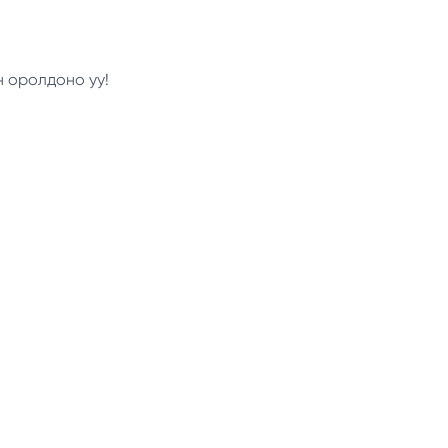
н оролдоно уу!