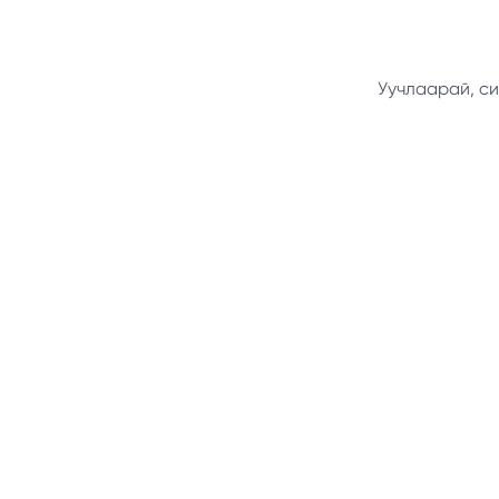
Уучлаарай, си