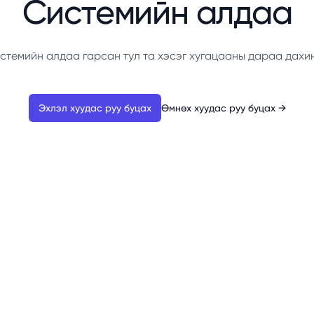
Системийн алдаа
стемийн алдаа гарсан тул та хэсэг хугацааны дараа дахи
Эхлэл хуудас руу буцах
Өмнөх хуудас руу буцах
→