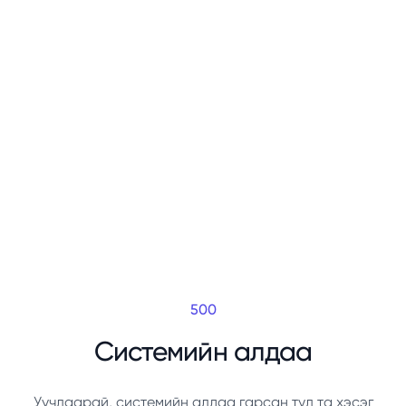
500
Системийн алдаа
Уучлаарай, системийн алдаа гарсан тул та хэсэг