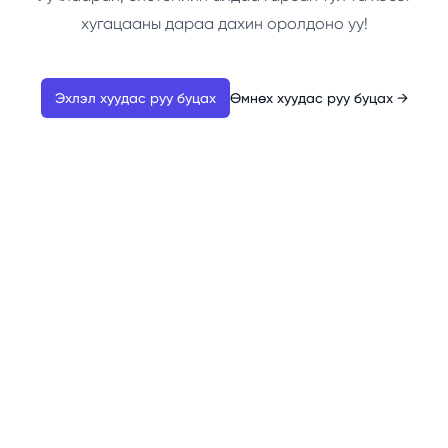
хугацааны дараа дахин оролдоно уу!
Эхлэл хуудас руу буцах
Өмнөх хуудас руу буцах
→