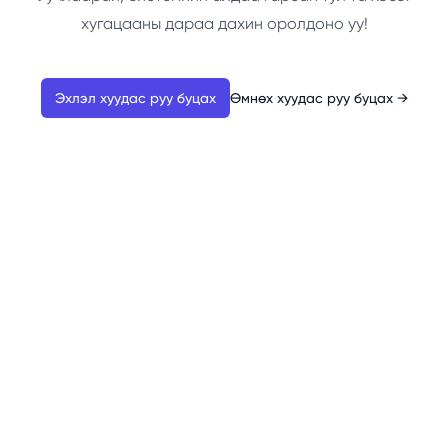
хугацааны дараа дахин оролдоно уу!
Эхлэл хуудас руу буцах
Өмнөх хуудас руу буцах
→