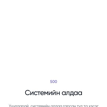
500
Системийн алдаа
Уучлаарай, системийн алдаа гарсан тул та хэсэг