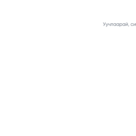
Уучлаарай, си