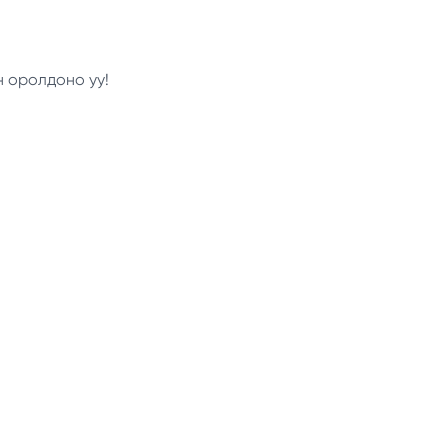
н оролдоно уу!