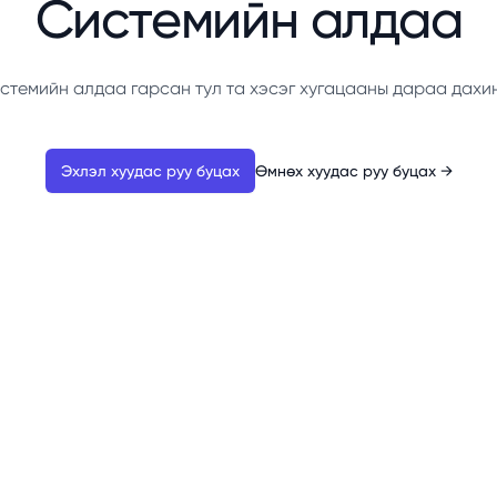
Системийн алдаа
стемийн алдаа гарсан тул та хэсэг хугацааны дараа дахи
Эхлэл хуудас руу буцах
Өмнөх хуудас руу буцах
→