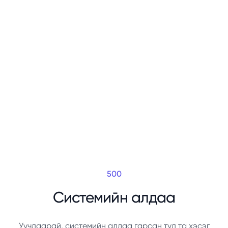
500
Системийн алдаа
Уучлаарай, системийн алдаа гарсан тул та хэсэг