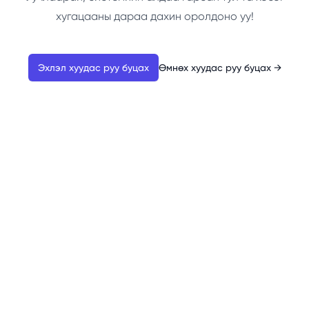
хугацааны дараа дахин оролдоно уу!
Эхлэл хуудас руу буцах
Өмнөх хуудас руу буцах
→