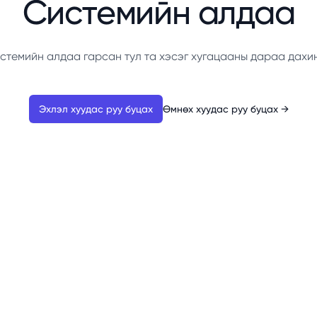
Системийн алдаа
стемийн алдаа гарсан тул та хэсэг хугацааны дараа дахи
Эхлэл хуудас руу буцах
Өмнөх хуудас руу буцах
→