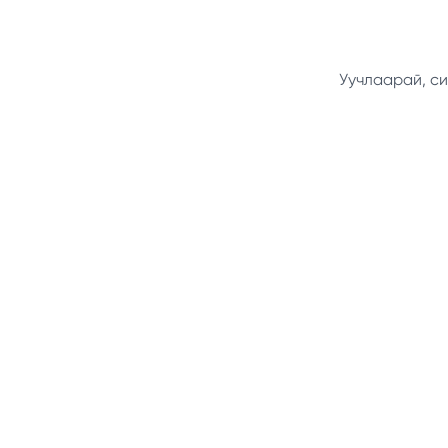
Уучлаарай, си