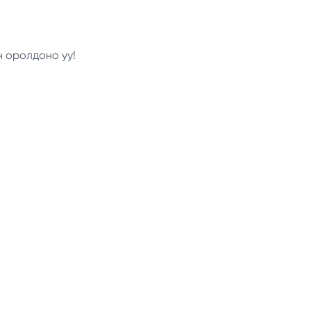
н оролдоно уу!