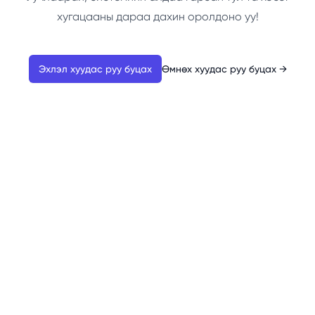
хугацааны дараа дахин оролдоно уу!
Эхлэл хуудас руу буцах
Өмнөх хуудас руу буцах
→