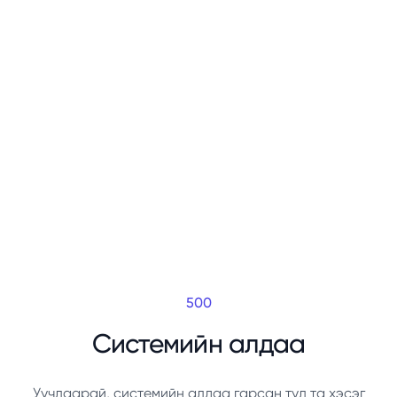
500
Системийн алдаа
Уучлаарай, системийн алдаа гарсан тул та хэсэг