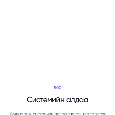
500
Системийн алдаа
Уучлаарай, системийн алдаа гарсан тул та хэсэг