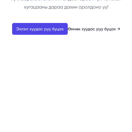
хугацааны дараа дахин оролдоно уу!
Эхлэл хуудас руу буцах
Өмнөх хуудас руу буцах
→