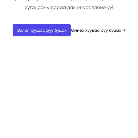
хугацааны дараа дахин оролдоно уу!
Эхлэл хуудас руу буцах
Өмнөх хуудас руу буцах
→