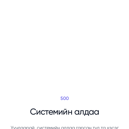
500
Системийн алдаа
Уучлаарай, системийн алдаа гарсан тул та хэсэг