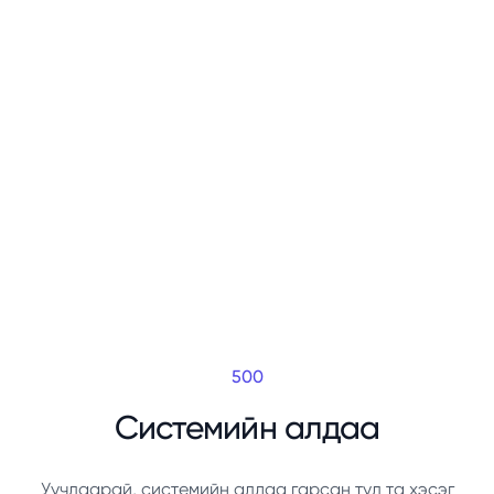
500
Системийн алдаа
Уучлаарай, системийн алдаа гарсан тул та хэсэг