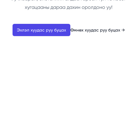
хугацааны дараа дахин оролдоно уу!
Эхлэл хуудас руу буцах
Өмнөх хуудас руу буцах
→