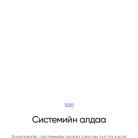
500
Системийн алдаа
Уучлаарай, системийн алдаа гарсан тул та хэсэг