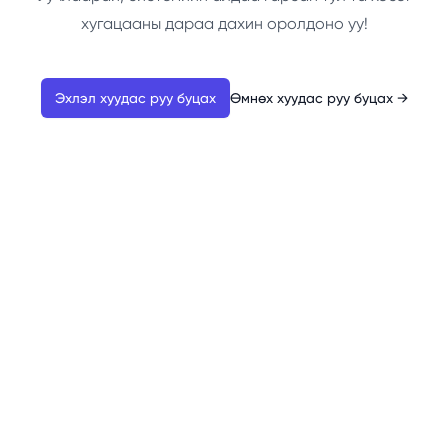
хугацааны дараа дахин оролдоно уу!
Эхлэл хуудас руу буцах
Өмнөх хуудас руу буцах
→