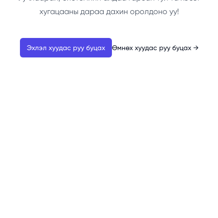
хугацааны дараа дахин оролдоно уу!
Эхлэл хуудас руу буцах
Өмнөх хуудас руу буцах
→