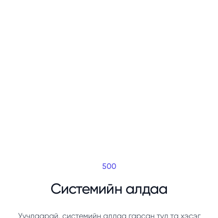
500
Системийн алдаа
Уучлаарай, системийн алдаа гарсан тул та хэсэг