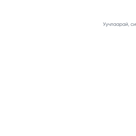
Уучлаарай, си