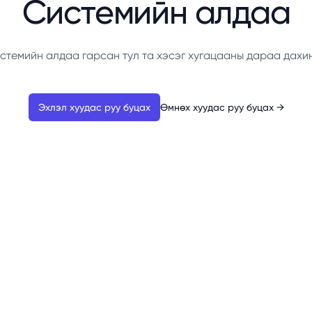
Системийн алдаа
стемийн алдаа гарсан тул та хэсэг хугацааны дараа дахи
Эхлэл хуудас руу буцах
Өмнөх хуудас руу буцах
→