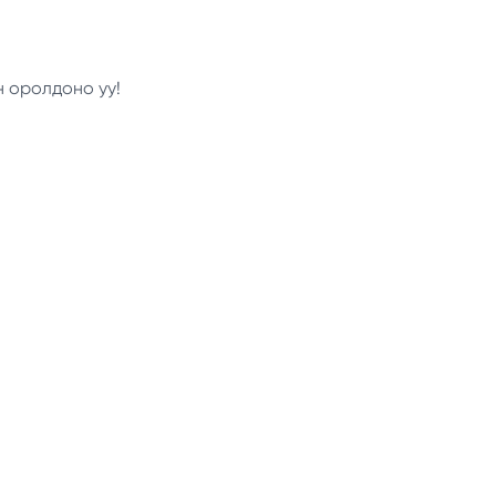
н оролдоно уу!