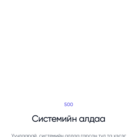
500
Системийн алдаа
Уучлаарай, системийн алдаа гарсан тул та хэсэг