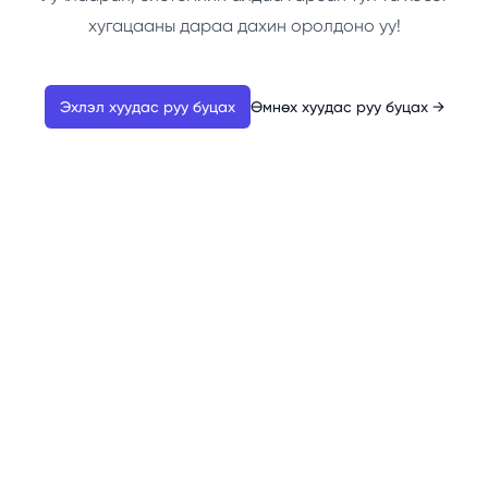
хугацааны дараа дахин оролдоно уу!
Эхлэл хуудас руу буцах
Өмнөх хуудас руу буцах
→