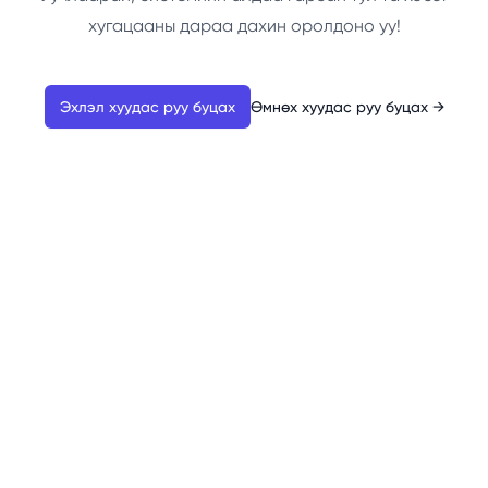
хугацааны дараа дахин оролдоно уу!
Эхлэл хуудас руу буцах
Өмнөх хуудас руу буцах
→