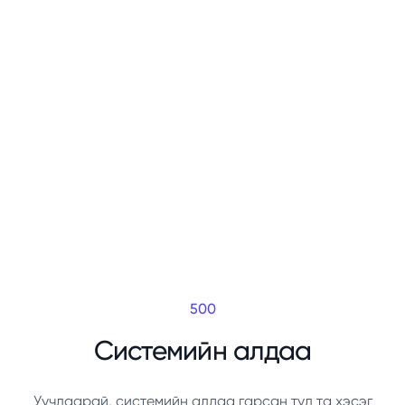
500
Системийн алдаа
Уучлаарай, системийн алдаа гарсан тул та хэсэг