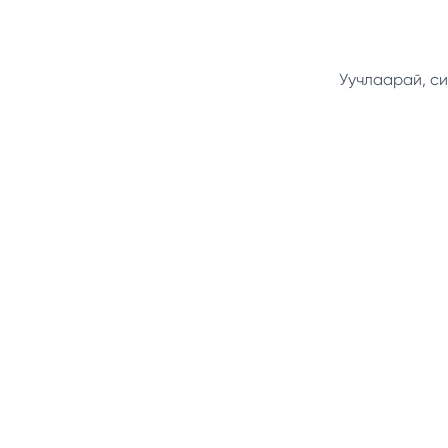
Уучлаарай, си