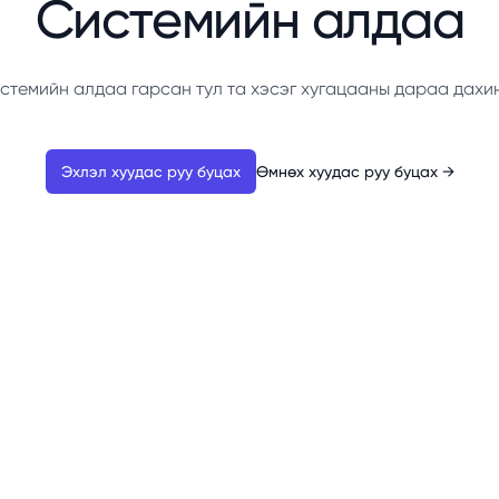
Системийн алдаа
стемийн алдаа гарсан тул та хэсэг хугацааны дараа дахи
Эхлэл хуудас руу буцах
Өмнөх хуудас руу буцах
→