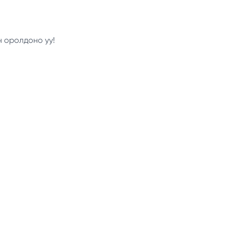
н оролдоно уу!