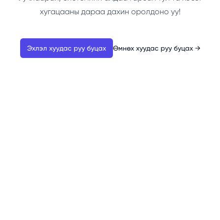
хугацааны дараа дахин оролдоно уу!
Эхлэл хуудас руу буцах
Өмнөх хуудас руу буцах
→