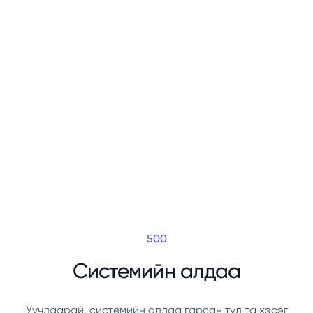
500
Системийн алдаа
Уучлаарай, системийн алдаа гарсан тул та хэсэг