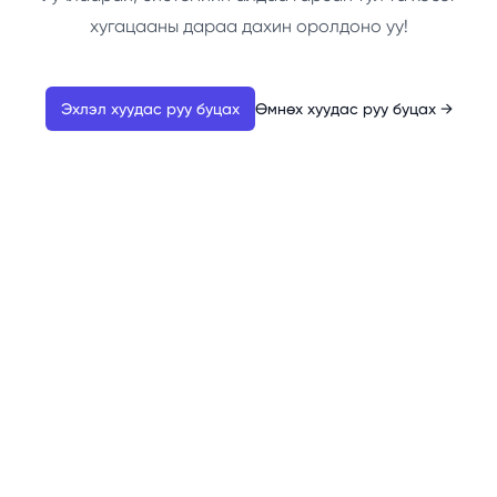
хугацааны дараа дахин оролдоно уу!
Эхлэл хуудас руу буцах
Өмнөх хуудас руу буцах
→