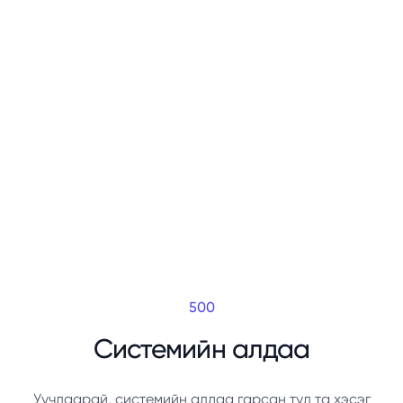
500
Системийн алдаа
Уучлаарай, системийн алдаа гарсан тул та хэсэг