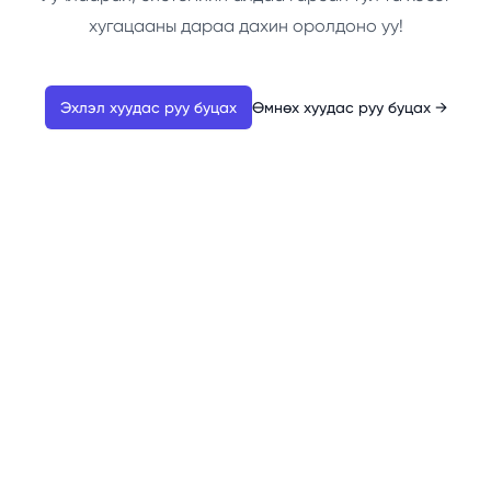
хугацааны дараа дахин оролдоно уу!
Эхлэл хуудас руу буцах
Өмнөх хуудас руу буцах
→