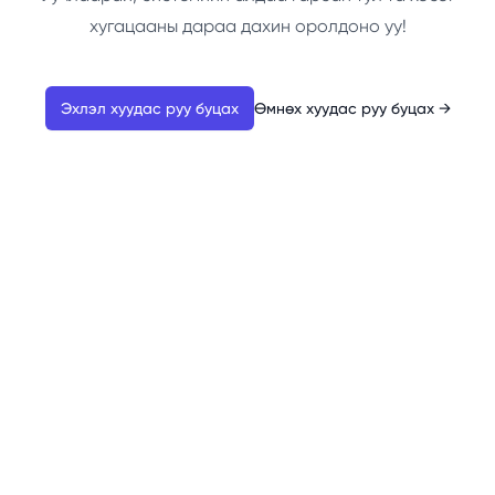
хугацааны дараа дахин оролдоно уу!
Эхлэл хуудас руу буцах
Өмнөх хуудас руу буцах
→