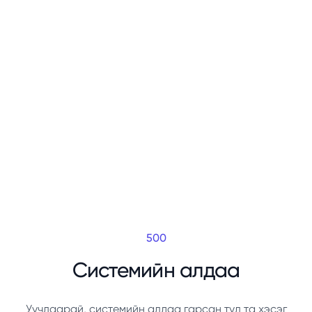
500
Системийн алдаа
Уучлаарай, системийн алдаа гарсан тул та хэсэг