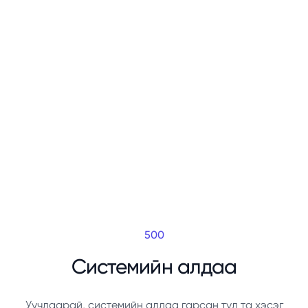
500
Системийн алдаа
Уучлаарай, системийн алдаа гарсан тул та хэсэг