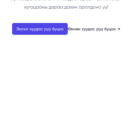
хугацааны дараа дахин оролдоно уу!
Эхлэл хуудас руу буцах
Өмнөх хуудас руу буцах
→